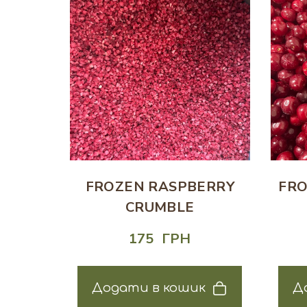
FROZEN RASPBERRY
FRO
CRUMBLE
175  ГРН
Додати в кошик
Д