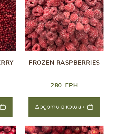
ERRY
FROZEN RASPBERRIES
280  ГРН
Додати в кошик